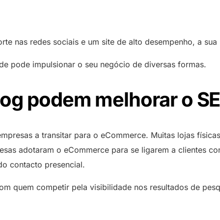
ste plano foi concebido para empresas e
deJS
aranta que os seus sites permaneçam online
perfeito para websites com
Estado do Serviço
rganizações que necessitam de uma solução
Compara
 rápidos.
elevado volume de tráfego e
e geração de conteúdo por IA mais robusta
gento
exigentes necessidades de
e nas redes sociais e um site de alto desempenho, a sua l
performance.
staShop
Comparar planos
Search
Base d
de pode impulsionar o seu negócio de diversas formas.
 Moodle
Uptime do Serviço
log podem melhorar o SE
presas a transitar para o eCommerce. Muitas lojas físicas 
resas adotaram o eCommerce para se ligarem a clientes co
o contacto presencial.
m quem competir pela visibilidade nos resultados de pesqu