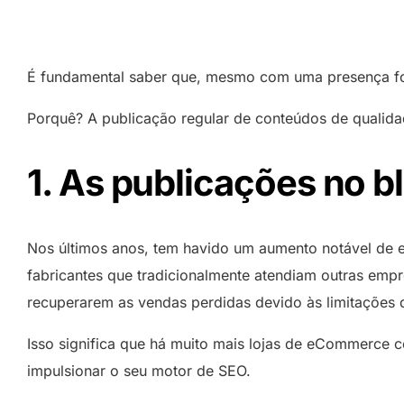
Email Profissional
E
DNS e suporte 24/7
Outlook, Mail …
Hosting No
G
o
Colabore de forma mais inteligente com ferramentas
e
Atualizado
Email Hosting
d
Hosting Ma
de Email Business baseadas em cloud.
Proteção de Marca
Colabore de forma mais inteligente
É fundamental saber que, mesmo com uma presença fort
Como registador acreditado pela ICANN, protegemos a
Hosting Pre
com ferramentas de Business Email
sua identidade digital através de uma gestão de
Porquê? A publicação regular de conteúdos de qualida
baseadas em cloud.
Alojamento
domínios segura, garantindo a proteção da sua marca.
Cloud Storage
1. As publicações no b
Colabore com outros utilizadores,
partilhe e proteja todos os seus
documentos e imagens.
Nos últimos anos, tem havido um aumento notável de em
fabricantes que tradicionalmente atendiam outras emp
recuperarem as vendas perdidas devido às limitações d
Isso significa que há muito mais lojas de eCommerce co
impulsionar o seu motor de SEO.