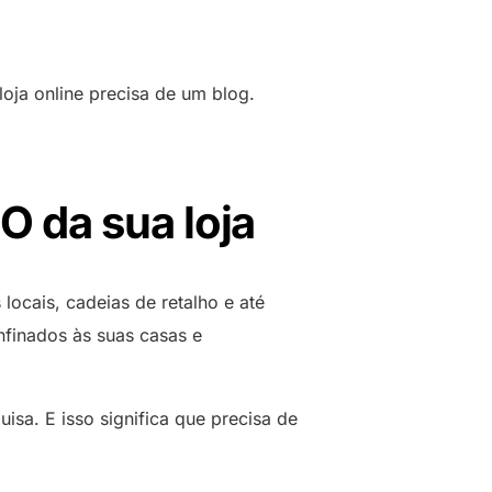
Brasil, Sao Paulo
r planos
Ver todos os locais
oja online precisa de um blog.
e Conhecimentos
O da sua loja
locais, cadeias de retalho e até
nfinados às suas casas e
isa. E isso significa que precisa de