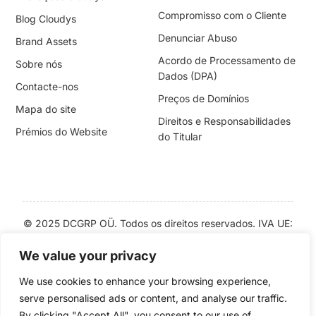
Compromisso com o Cliente
Blog Cloudys
Denunciar Abuso
Brand Assets
Acordo de Processamento de
Sobre nós
Dados (DPA)
Contacte-nos
Preços de Domínios
Mapa do site
Direitos e Responsabilidades
Prémios do Website
do Titular
© 2025 DCGRP OÜ. Todos os direitos reservados. IVA UE:
EE102143182 | Preços com IVA incluído | “
Cloudys
” e
We value your privacy
“
CloudyHost
” são
Marcas Registadas
We use cookies to enhance your browsing experience,
serve personalised ads or content, and analyse our traffic.
English
Eesti
Italiano
Nederlands
Deutsch
Svenska
By clicking "Accept All", you consent to our use of