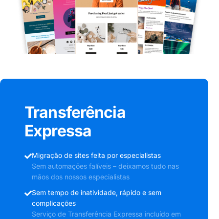
Transferência
Expressa
Migração de sites feita por especialistas
Sem automações falíveis – deixamos tudo nas
mãos dos nossos especialistas
Sem tempo de inatividade, rápido e sem
complicações
Serviço de Transferência Expressa incluído em